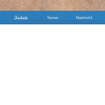
Termin
Nachricht
Praxis Dr. med. Carolin Werner
Stockheimer Straße 12
97638 Mellrichstadt
Telefon 09776 / 70 44 181
Fax 09776 / 70 44 183
Mobil 0151 / 17 01 09 65
info@praxis-dr-werner.com
Montag - Freitag:
8.00 – 12.30 Uhr
Montag, Dienstag und Freitag: